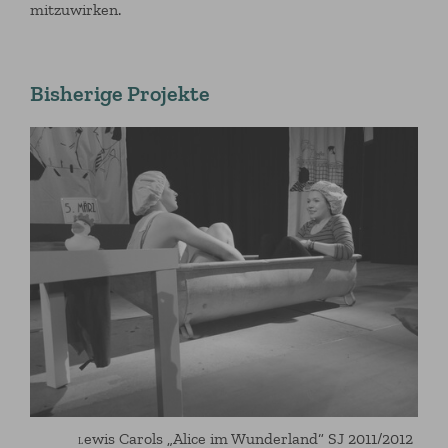
mitzuwirken.
Bisherige Projekte
Ø
ewis Carols „Alice im Wunderland“ SJ 2011/2012
L