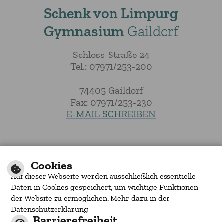
Schenk von Limpurg
Gymnasium
Gaildorf
Schloss-Straße 24
Tel.: 07971/253-200
74405 Gaildorf
Fax: 07971/253-230
E-MAIL SCHREIBEN
|
|
|
Inhalt
Impressum
Barrierefreiheit
Cookies
Datenschutzerklärung
Auf dieser Webseite werden ausschließlich essentielle
by
cm city media
Daten in Cookies gespeichert, um wichtige Funktionen
der Website zu ermöglichen. Mehr dazu in der
Datenschutzerklärung
Barrierefreiheit