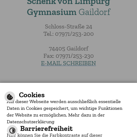
Schenk von Limpurg
Gymnasium
Gaildorf
Schloss-Straße 24
Tel.: 07971/253-200
74405 Gaildorf
Fax: 07971/253-230
E-MAIL SCHREIBEN
|
|
|
Inhalt
Impressum
Barrierefreiheit
Cookies
Datenschutzerklärung
Auf dieser Webseite werden ausschließlich essentielle
by
cm city media
Daten in Cookies gespeichert, um wichtige Funktionen
der Website zu ermöglichen. Mehr dazu in der
Datenschutzerklärung
Barrierefreiheit
Hier können Sie die Farbkontraste auf dieser