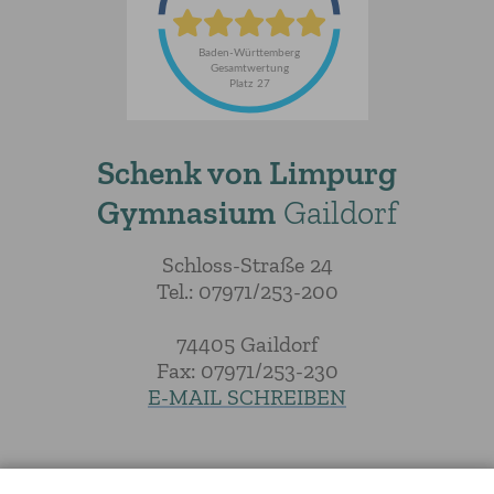
Schenk von Limpurg
Gymnasium
Gaildorf
Schloss-Straße 24
Tel.: 07971/253-200
74405 Gaildorf
Fax: 07971/253-230
E-MAIL SCHREIBEN