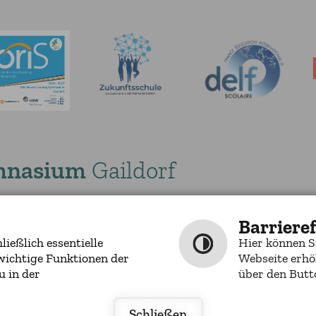
mnasium
Gaildorf
00
0
E-MAIL SCHREIBEN
Barrieref
ießlich essentielle
Hier können S
wichtige Funktionen der
Webseite erhö
u in der
über den Butto
by
cm city media
Schließen