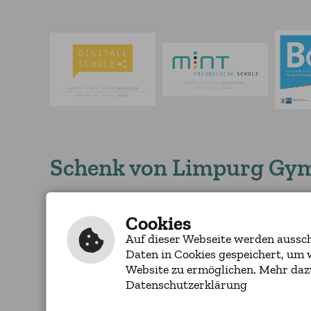
Schenk von Limpurg Gy
Schloss-Straße 24
Tel.: 07971/253-2
74405 Gaildorf
Cookies
Fax: 07971/253-23
Auf dieser Webseite werden ausschl
Daten in Cookies gespeichert, um 
Website zu ermöglichen. Mehr daz
Inhalt
|
Impressum
|
Barrierefreiheit
|
Datenschutzerklärung
Datenschutzerklärung