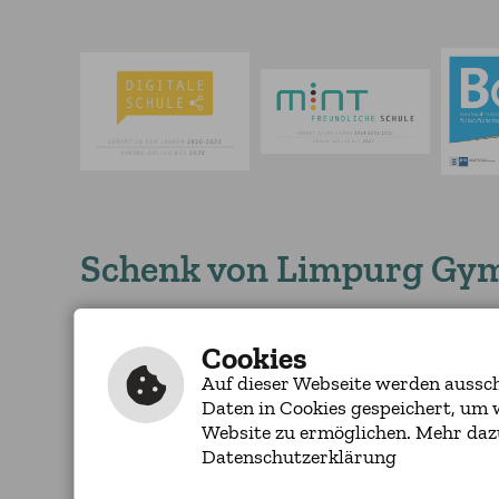
Schenk von Limpurg Gy
Schloss-Straße 24
Tel.: 07971/253-2
74405 Gaildorf
Cookies
Fax: 07971/253-23
Auf dieser Webseite werden ausschl
Daten in Cookies gespeichert, um 
Website zu ermöglichen. Mehr daz
Inhalt
|
Impressum
|
Barrierefreiheit
|
Datenschutzerklärung
Datenschutzerklärung