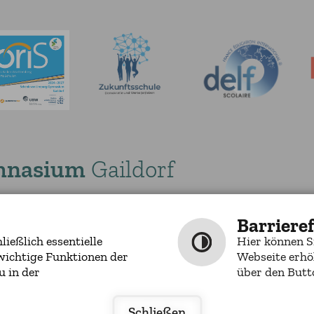
mnasium
Gaildorf
00
0
E-MAIL SCHREIBEN
Barrieref
ießlich essentielle
Hier können S
wichtige Funktionen der
Webseite erhö
u in der
über den Butto
by
cm city media
Schließen