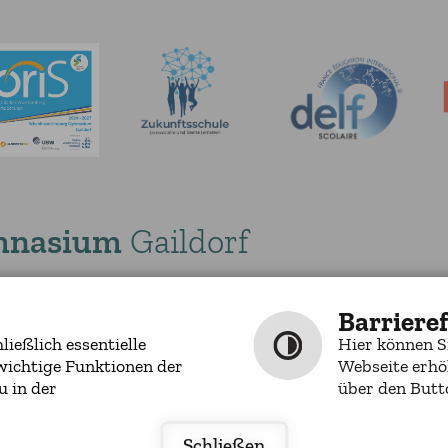
mnasium
Gaildorf
00
0
E-MAIL SCHREIBEN
Barrieref
ießlich essentielle
Hier können S
wichtige Funktionen der
Webseite erhö
u in der
über den Butto
by
cm city media
Schließen