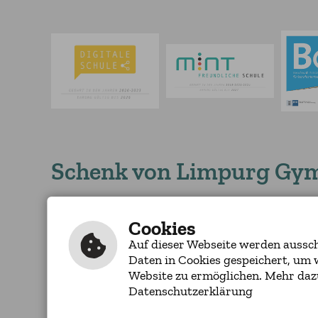
Schenk von Limpurg Gy
Schloss-Straße 24
Tel.: 07971/253-2
74405 Gaildorf
Cookies
Fax: 07971/253-23
Auf dieser Webseite werden ausschl
Daten in Cookies gespeichert, um 
Website zu ermöglichen. Mehr daz
Inhalt
|
Impressum
|
Barrierefreiheit
|
Datenschutzerklärung
Datenschutzerklärung